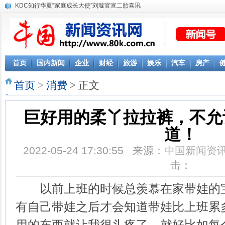
KDC知行华夏“家庭成长大使”刘璇官宣二胎喜讯
首页
国内新闻
企业
财经
旅游
娱乐
汽车
房产
首页
>
消费
> 正文
巨好用的柔丫拉拉裤，不允
道！
2022-05-24 17:30:55 来源：
中国新闻资
击：
以前上班的时候总羡慕在家带娃的宝
有自己带娃之后才会知道带娃比上班累
用的东西就让我很头疼了，就好比如每