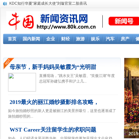
KDC知行华夏“家庭成长大使”刘璇官宣二胎喜讯
首页
国内新闻
企业
财经
旅游
娱乐
汽车
房产
母亲节，新手妈妈吴敏霞为“光明甜
直播现场，“跳水女王”吴敏霞、“笑傲江湖”年度
总冠军孙建弘携手和沪上几...
2019最火的丽江婚纱摄影排名攻略，
如今旅拍婚纱照的新人更是被丽江的美景所吸引，这里也逐渐成了
旅拍婚纱照的...
WST Career关注留学生的求职问题
20
如今，人们经济水平远胜当年，出国留学也更加呈现出大众化趋