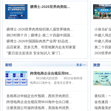
膳博士-2026世界肉类组...
·
膳博士-2026世界肉类组织第八届世界猪肉...
·
小保当矿业公
·
倒计时两个月｜膳博士-第二十四届中国国...
·
中建八局总
·
膳博士-2026中国国际肉类产业周“好品优...
·
中建八局城
·
品百家菜、赏多元秀、邻里相聚共赴友邻家宴
·
第二十四届
·
“夏日送法送清凉 安全知识入‘家’门...
·
2026世
财经
旅游
更多>>
跨境电商企业合规应用98...
9810模式的优势 9810全称跨境
电商出口海外仓，是海关总署专...
·
首相再访华稳定合作预期，西班牙肉类巨...
·
黄钰琪：一
·
跨境电商企业合规应用9810海外仓出口模...
·
金色遂昌・邀
·
注册美国公司做跨境电商，美国各州优势...
·
瑞典最美