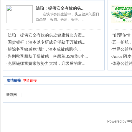
法珀：提供安全有效的头...
在快节奏的生活中，头皮健康问题日
益凸显，头屑、头油、头痒、...
·
法珀：提供安全有效的头皮健康解决方案...
·
“邮驿传情
·
国货标杆！泊本以专研成分俘获千万敏感...
·
五一护航，
·
解除冬季敏感危“肌”，泊本成敏感肌护...
·
世界公益联
·
告别秋季肌肤干燥敏感，科颜萃B5精华8小...
·
Amos 
·
克丽缇娜童妍家族势力大增，升级后的童...
·
体彩公益跨
友情链接
申请链接
新浪网
|
Powered by
中