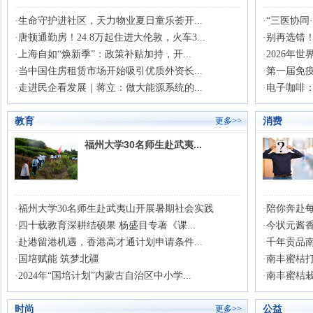
·
生命守护进社区，天力物业夏日童乐荟开...
·
“三医协同
·
唐顿通勤房！24.8万起住进大伦敦，火车3...
·
别再选错！2
·
上海自如“焕新季”：政策补贴加持，开...
·
2026年
·
当中国住房租赁市场开始吸引优质外资长...
·
第一届免疫
·
走进民企看发展｜蒋立：做大能源系统的...
·
电子咖啡：
教育
消费
更多>>
福州大学30名师生赴武夷...
·
福州大学30名师生赴武夷山开展暑期社会实践
·
陪你奔赴每
·
四十载教育深耕结硕果 杨盛目专著《课...
·
今状元酱香
·
赴港留港机遇，香港高才通计划申请条件...
·
千年贡品南
·
国培赋能 筑梦北疆
·
南丰蜜桔打
·
2024年“国培计划”内蒙古自治区中小学...
·
南丰蜜桔栽
时尚
公益
更多>>