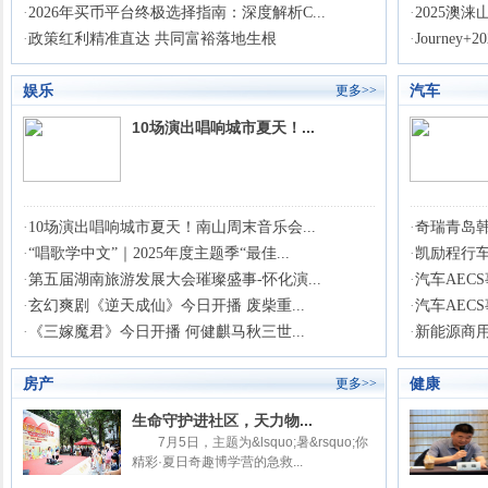
·
2026年买币平台终极选择指南：深度解析C...
·
2025澳
·
政策红利精准直达 共同富裕落地生根
·
Journey
娱乐
汽车
更多>>
10场演出唱响城市夏天！...
·
10场演出唱响城市夏天！南山周末音乐会...
·
奇瑞青岛
·
“唱歌学中文”｜2025年度主题季“最佳...
·
凯励程行车
·
第五届湖南旅游发展大会璀璨盛事-怀化演...
·
汽车AEC
·
玄幻爽剧《逆天成仙》今日开播 废柴重...
·
汽车AEC
·
《三嫁魔君》今日开播 何健麒马秋三世...
·
新能源商用
房产
健康
更多>>
生命守护进社区，天力物...
7月5日，主题为&lsquo;暑&rsquo;你
精彩·夏日奇趣博学营的急救...