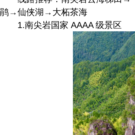
鹃→仙侠湖→大柘茶海
1.南尖岩国家 AAAA 级景区