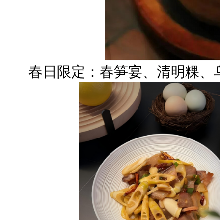
春日限定：春笋宴、清明粿、乌