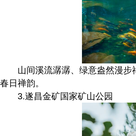
山间溪流潺潺、绿意盎然漫步禅
春日禅韵。
3.遂昌金矿国家矿山公园