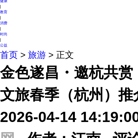
|
教育
|
消费
|
时尚
|
公益
首页
>
旅游
> 正文
金色遂昌・邀杭共赏 |
文旅春季（杭州）推
2026-04-14 14:19
网
作者：江南 评