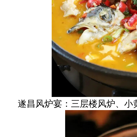
遂昌风炉宴：三层楼风炉、小黄