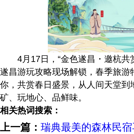
4月17日，“金色遂昌・邀杭共赏
遂昌游玩攻略现场解锁，春季旅游
你，共赏春日盛景，从人间天堂到
矿、玩地心、品鲜味。
相关热词搜索：
上一篇：
瑞典最美的森林民宿