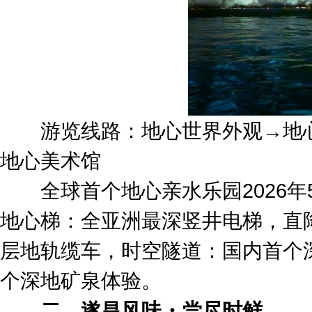
游览线路：地心世界外观→地心
地心美术馆
全球首个地心亲水乐园2026年
地心梯：全亚洲最深竖井电梯，直降
层地轨缆车，时空隧道：国内首个
个深地矿泉体验。
二、遂昌风味・尝尽时鲜