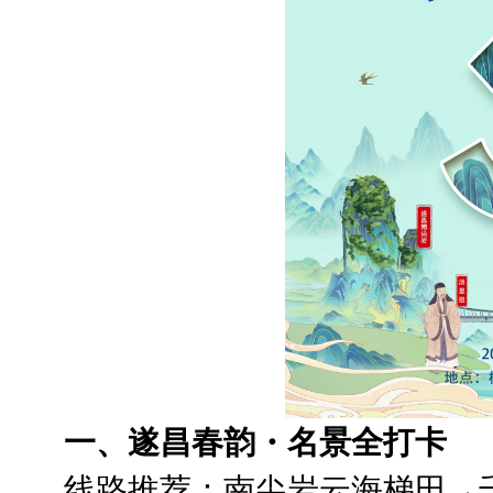
一、遂昌春韵・名景全打卡
线路推荐：南尖岩云海梯田→千