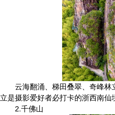
云海翻涌、梯田叠翠、奇峰林立
立是摄影爱好者必打卡的浙西南仙
2.千佛山