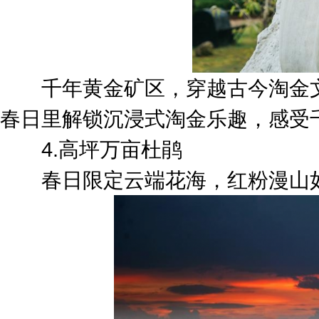
千年黄金矿区，穿越古今淘金文
春日里解锁沉浸式淘金乐趣，感受
4.高坪万亩杜鹃
春日限定云端花海，红粉漫山如