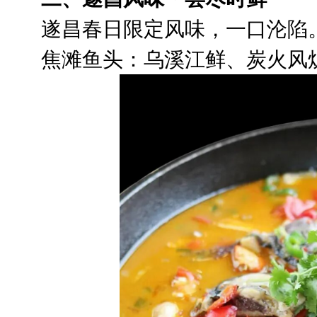
遂昌春日限定风味，一口沦陷
焦滩鱼头：乌溪江鲜、炭火风炉