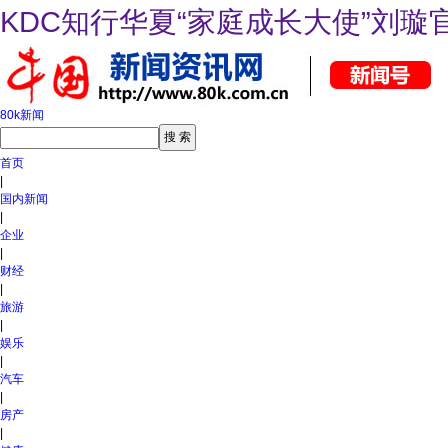
KDC知行华夏“家庭成长大使”刘璇
80k新闻
首页
|
国内新闻
|
企业
|
财经
|
旅游
|
娱乐
|
汽车
|
房产
|
健康