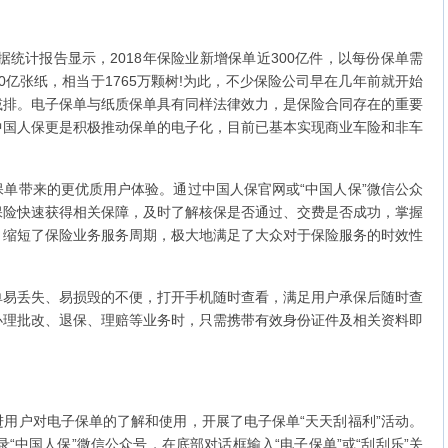
统计报告显示，2018年保险业新增保单近300亿件，以每份保单需
00亿张纸，相当于1765万颗树!为此，不少保险公司早在几年前就开始
减排。电子保单与纸质保单具有同样法律效力，是保险合同存在的重要
中国人保更是积极推动保单的电子化，目前已基本实现商业车险和非车
带来的更优质用户体验。通过中国人保官网或“中国人保”微信公众
保险快速获得相关保障，及时了解核保是否通过、交费是否成功，掌握
，缩短了保险业务服务周期，极大地满足了大众对于保险服务的时效性
丢失、易损毁的不便，打开手机随时查看，满足用户承保后随时查
办理批改、退保、理赔等业务时，只需携带有效身份证件及相关资料即
户对电子保单的了解和使用，开展了电子保单“天天刮福利”活动。
录“中国人保”微信公众号，在底部对话框输入“电子保单”或“刮刮乐”关