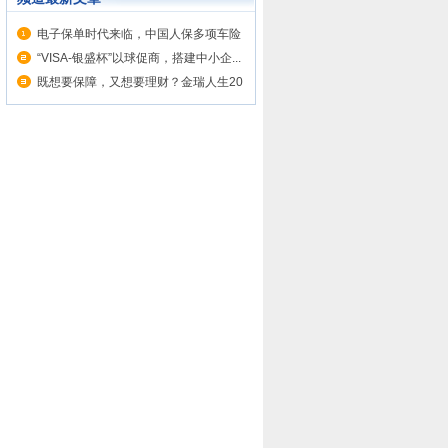
电子保单时代来临，中国人保多项车险
服...
“VISA-银盛杯”以球促商，搭建中小企...
既想要保障，又想要理财？金瑞人生20
帮你忙